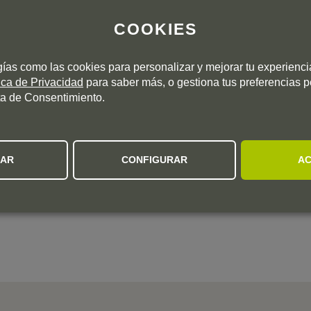
Todos los procesos son naturales.
COOKIES
gías como las cookies para personalizar y mejorar tu experienc
tica de Privacidad
para saber más, o gestiona tus preferencias 
a de Consentimiento.
ZAR
CONFIGURAR
AC
 fruity natural wine (no added sulphites) from their organic
 with a Pinot Noir-like character, with loads of wild
st the right amount of grip, and there’s a touch of spice on the