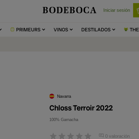
Iniciar sesión
PRIMEURS
VINOS
DESTILADOS
TH
Navarra
Chloss Terroir 2022
100% Garnacha
0 valoración