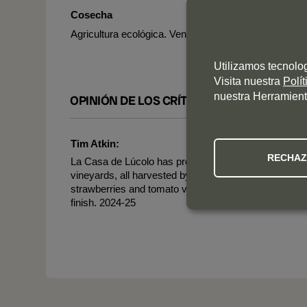
Cosecha
Agricultura ecológica. Vendimia manual.
Utilizamos tecnolo
Visita nuestra
Polí
nuestra Herramient
OPINIÓN DE LOS CRÍTICOS
Tim Atkin:
RECHA
La Casa de Lúcolo has produced a fabulously fresh and
vineyards, all harvested by hand. It is light and bright,
strawberries and tomato vine. Tannins are ripe with ju
finish. 2024-25