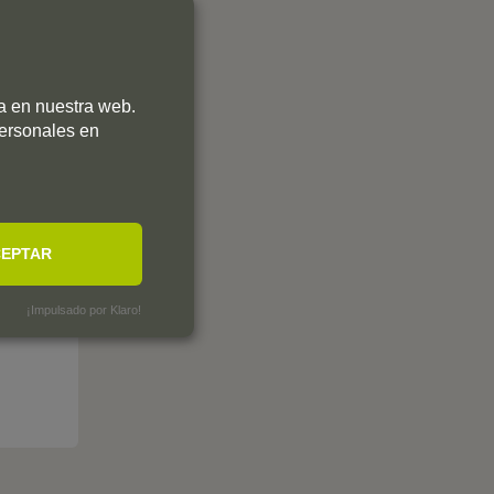
ia en nuestra web.
personales en
EPTAR
¡Impulsado por Klaro!