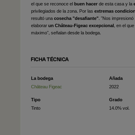
el que se reconoce el
buen hacer
de esta casa y la
privilegiados de la zona. Por las
extremas condicion
resultó una
cosecha "desafiante"
. "Nos impresionó l
elaborar
un Château-Figeac excepcional
, en el que
máximo", señalan desde la bodega.
FICHA TÉCNICA
La bodega
Añada
Château Figeac
2022
Tipo
Grado
Tinto
14.0% vol.