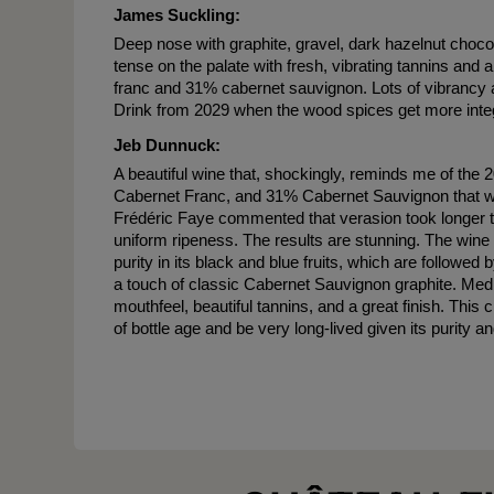
James Suckling:
Deep nose with graphite, gravel, dark hazelnut chocola
tense on the palate with fresh, vibrating tannins and
franc and 31% cabernet sauvignon. Lots of vibrancy 
Drink from 2029 when the wood spices get more inte
Jeb Dunnuck:
A beautiful wine that, shockingly, reminds me of th
Cabernet Franc, and 31% Cabernet Sauvignon that wa
Frédéric Faye commented that verasion took longer th
uniform ripeness. The results are stunning. The wine
purity in its black and blue fruits, which are followed
a touch of classic Cabernet Sauvignon graphite. Medium
mouthfeel, beautiful tannins, and a great finish. This 
of bottle age and be very long-lived given its purity a