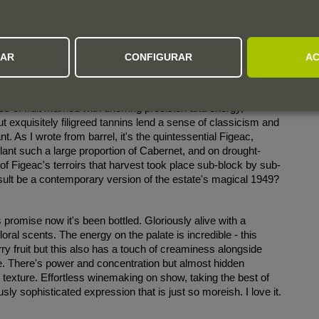
ZAR
CONFIGURAR
AC
nfurling in the glass with a deep and complex bouquet of dark
 lead, mint and cigar wrapper, it's medium to full-bodied, dense
s of fruit married with unerring precision and energy,
ut exquisitely filigreed tannins lend a sense of classicism and
. As I wrote from barrel, it's the quintessential Figeac,
plant such a large proportion of Cabernet, and on drought-
of Figeac's terroirs that harvest took place sub-block by sub-
ult be a contemporary version of the estate's magical 1949?
promise now it's been bottled. Gloriously alive with a
floral scents. The energy on the palate is incredible - this
erry fruit but this also has a touch of creaminess alongside
ure. There's power and concentration but almost hidden
exture. Effortless winemaking on show, taking the best of
usly sophisticated expression that is just so moreish. I love it.