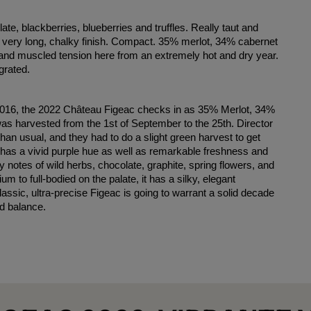
te, blackberries, blueberries and truffles. Really taut and
 a very long, chalky finish. Compact. 35% merlot, 34% cabernet
and muscled tension here from an extremely hot and dry year.
grated.
e 2016, the 2022 Château Figeac checks in as 35% Merlot, 34%
s harvested from the 1st of September to the 25th. Director
an usual, and they had to do a slight green harvest to get
 has a vivid purple hue as well as remarkable freshness and
 by notes of wild herbs, chocolate, graphite, spring flowers, and
 to full-bodied on the palate, it has a silky, elegant
classic, ultra-precise Figeac is going to warrant a solid decade
nd balance.