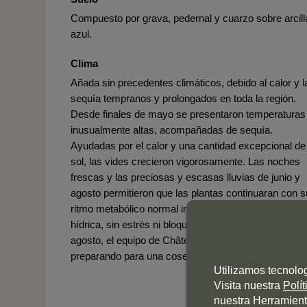
Compuesto por grava, pedernal y cuarzo sobre arcill
azul.
Clima
Añada sin precedentes climáticos, debido al calor y l
sequía tempranos y prolongados en toda la región.
Desde finales de mayo se presentaron temperaturas
inusualmente altas, acompañadas de sequía.
Ayudadas por el calor y una cantidad excepcional de
sol, las vides crecieron vigorosamente. Las noches
frescas y las preciosas y escasas lluvias de junio y
agosto permitieron que las plantas continuaran con s
ritmo metabólico normal incluso bajo la restricción
hídrica, sin estrés ni bloqueos. Desde principios de
agosto, el equipo de Château Figeac ya se estaba
preparando para una cosecha temprana.
Utilizamos tecnolo
Visita nuestra
Polí
nuestra Herramient