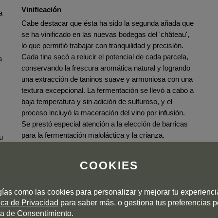
Vinificación
a
Cabe destacar que ésta ha sido la segunda añada que
se ha vinificado en las nuevas bodegas del 'château',
lo que permitió trabajar con tranquilidad y precisión.
Cada tina sacó a relucir el potencial de cada parcela,
a
conservando la frescura aromática natural y logrando
una extracción de taninos suave y armoniosa con una
textura excepcional. La fermentación se llevó a cabo a
baja temperatura y sin adición de sulfuroso, y el
proceso incluyó la maceración del vino por infusión.
Se prestó especial atención a la elección de barricas
para la fermentación maloláctica y la crianza.
u
Envejecimiento
COOKIES
Crianza de 15-18 meses en barricas nuevas de roble
francés.
gías como las cookies para personalizar y mejorar tu experienc
tica de Privacidad
para saber más, o gestiona tus preferencias 
a de Consentimiento.