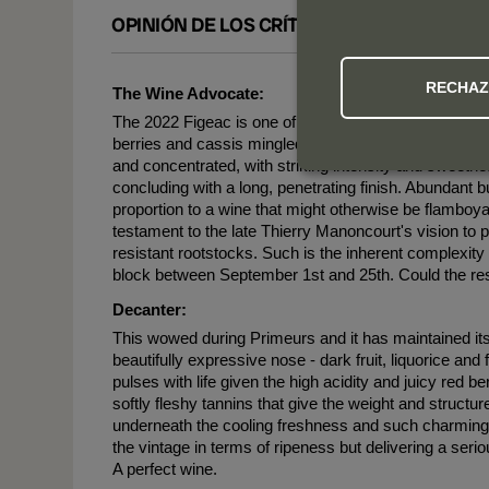
OPINIÓN DE LOS CRÍTICOS
RECHA
The Wine Advocate:
The 2022 Figeac is one of the wines of the vintage. U
berries and cassis mingled with hints of violet, pencil
and concentrated, with striking intensity and sweetnes
concluding with a long, penetrating finish. Abundant b
proportion to a wine that might otherwise be flamboyant
testament to the late Thierry Manoncourt's vision to 
resistant rootstocks. Such is the inherent complexity 
block between September 1st and 25th. Could the res
Decanter:
This wowed during Primeurs and it has maintained its 
beautifully expressive nose - dark fruit, liquorice and 
pulses with life given the high acidity and juicy red b
softly fleshy tannins that give the weight and struct
underneath the cooling freshness and such charming t
the vintage in terms of ripeness but delivering a serio
A perfect wine.