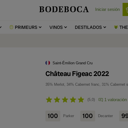
Iniciar sesión
PRIMEURS
VINOS
DESTILADOS
TH
Saint-Émilion Grand Cru
Château Figeac 2022
35% Merlot, 34% Cabernet franc, 31% Cabernet 
1 valoración
5,0
100
100
9
Parker
Decanter