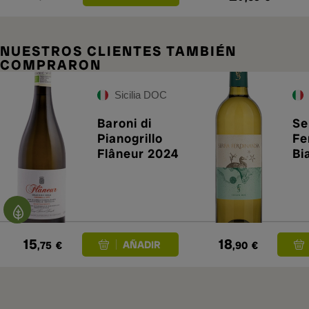
NUESTROS CLIENTES TAMBIÉN
COMPRARON
Sicilia DOC
Baroni di
Se
Pianogrillo
Fe
Flâneur 2024
Bi
15
18
,75
€
,90
€