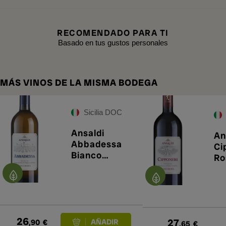
RECOMENDADO PARA TI
Basado en tus gustos personales
MÁS VINOS DE LA MISMA BODEGA
Sicilia DOC
Ansaldi
An
Abbadessa
Ci
Bianco
Ro
Riserva 2018
20
26
27
,90
€
,65
€