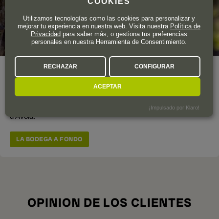
COOKIES
Utilizamos tecnologías como las cookies para personalizar y
mejorar tu experiencia en nuestra web. Visita nuestra
Política de
Privacidad
para saber más, o gestiona tus preferencias
personales en nuestra Herramienta de Consentimiento.
RECHAZAR
CONFIGURAR
Ansaldi es una bodega siciliana cuya principal figura es la del
enólogo Giacomo Ansaldi, responsable de la elaboración de
ACEPTAR
unos vinos con una filosofía orgánica y sostenible, que se
obtienen con las uvas Zibibbo, Grillo, Perricone y Nero
¡Impulsado por Klaro!
d'Avola.
LA BODEGA A FONDO
OPINION DE LOS CLIENTES