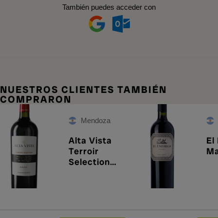
También puedes acceder con
NUESTROS CLIENTES TAMBIÉN
COMPRARON
Mendoza
Alta Vista
El
Terroir
Ma
Selection
Malbec 2020