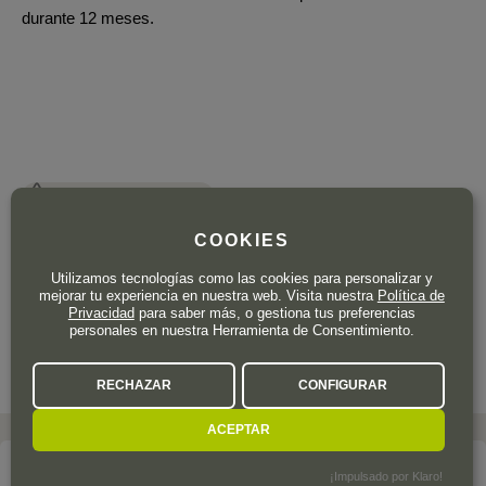
durante 12 meses.
Solo quedan 2 uds.
32
,90
€
COOKIES
IVA incl.
Utilizamos tecnologías como las cookies para personalizar y
Botella de 75 cl.
| 43,87 € / Litro
mejorar tu experiencia en nuestra web. Visita nuestra
Política de
Privacidad
para saber más, o gestiona tus preferencias
personales en nuestra Herramienta de Consentimiento.
RECHAZAR
CONFIGURAR
ACEPTAR
La bodega
¡Impulsado por Klaro!