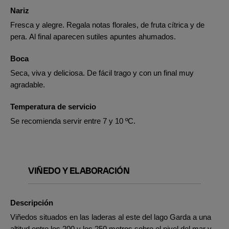
Nariz
Fresca y alegre. Regala notas florales, de fruta cítrica y de
pera. Al final aparecen sutiles apuntes ahumados.
Boca
Seca, viva y deliciosa. De fácil trago y con un final muy
agradable.
Temperatura de servicio
Se recomienda servir entre 7 y 10 ºC.
VIÑEDO Y ELABORACIÓN
Descripción
Viñedos situados en las laderas al este del lago Garda a una
altitud entre los 200 y los 250 metros sobre el nivel del mar y