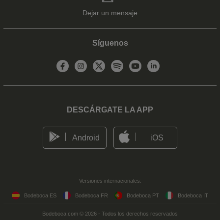
Dejar un mensaje
Síguenos
DESCÁRGATE LA APP
Android
iOS
Versiones internacionales:
Bodeboca ES
Bodeboca FR
Bodeboca PT
Bodeboca IT
Bodeboca.com © 2026 - Todos los derechos reservados