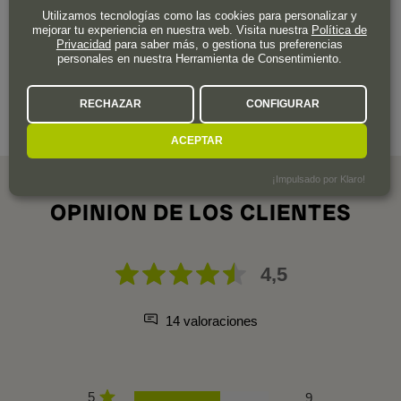
Utilizamos tecnologías como las cookies para personalizar y
mejorar tu experiencia en nuestra web. Visita nuestra
Política de
Vierte los ingredientes en una cacerola y deja hervir a
Privacidad
para saber más, o gestiona tus preferencias
personales en nuestra Herramienta de Consentimiento.
fuego lento.
No permitir que hierva. Verter en una taza o vaso
RECHAZAR
CONFIGURAR
resistente al calor.
ACEPTAR
¡Impulsado por Klaro!
OPINION DE LOS CLIENTES
4,5
14 valoraciones
5
9