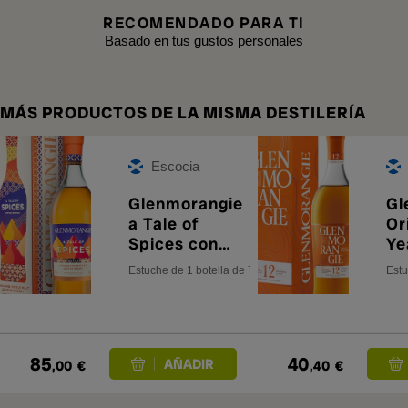
RECOMENDADO PARA TI
Basado en tus gustos personales
MÁS PRODUCTOS DE LA MISMA DESTILERÍA
Escocia
Glenmorangie
Gl
a Tale of
Or
Spices con
Ye
Estuche
Es
Estuche de 1 botella de 70 cl.
Estu
85
40
,00
€
,40
€