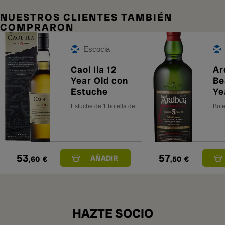
NUESTROS CLIENTES TAMBIÉN
COMPRARON
Escocia
Caol Ila 12
Ar
Year Old con
Be
Estuche
Ye
Estuche de 1 botella de 70 cl.
Bote
53
57
,60
€
,50
€
HAZTE SOCIO