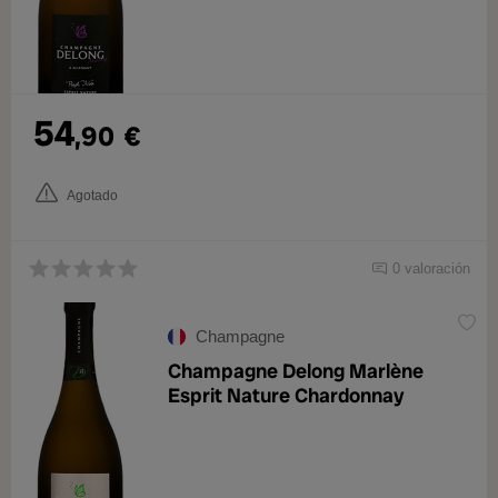
54
,90
€
Agotado
0 valoración
Champagne
Champagne Delong Marlène
Esprit Nature Chardonnay