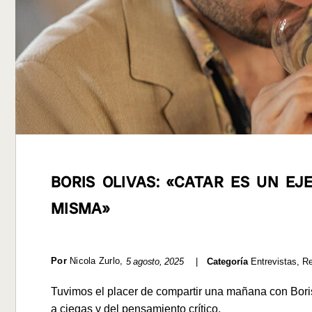
BORIS OLIVAS: «CATAR ES UN EJ
MISMA»
Por
Nicola Zurlo
,
5 agosto, 2025
|
Categoría
Entrevistas
,
Re
Tuvimos el placer de compartir una mañana con Boris 
a ciegas y del pensamiento crítico.