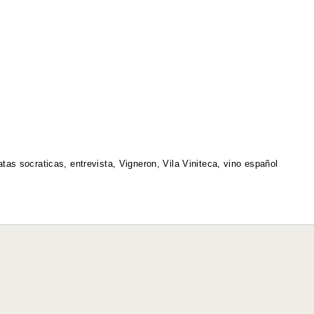
atas socraticas
,
entrevista
,
Vigneron
,
Vila Viniteca
,
vino español