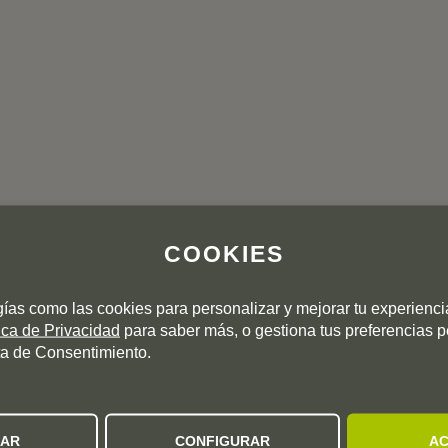
COOKIES
gías como las cookies para personalizar y mejorar tu experienc
tica de Privacidad
para saber más, o gestiona tus preferencias 
a de Consentimiento.
ZAR
CONFIGURAR
AC