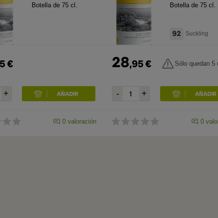
Vermentino
Vermentino
Botella de 75 cl.
Botella de 75 cl.
Luccicante
Luccicante
2025
2024
92
Suckling
28
5
€
,
95
€
Sólo quedan 5 
0
valoración
0
valo