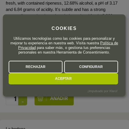
fresh, with contained ripeness, 12.68% alcohol, a pH of 3.17
and 6.84 grams of acidity. It's subtle and has a strong
personality, coming through as balanced and fresh. 2,000
bottles produced. It was bottled in April 2025.
COOKIES
Utilizamos tecnologías como las cookies para personalizar y
mejorar tu experiencia en nuestra web. Visita nuestra
Política de
Privacidad
para saber más, o gestiona tus preferencias
personales en nuestra Herramienta de Consentimiento.
48
,90
€
RECHAZAR
CONFIGURAR
IVA incl.
ACEPTAR
Botella de 75 cl.
| 65,20 € / Litro
¡Impulsado por Klaro!
La bodega