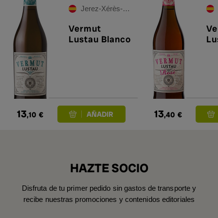
Jerez-Xérès-Sherry
Vermut
Ve
Lustau Blanco
Lu
13
13
,10
€
,40
€
HAZTE SOCIO
Disfruta de tu primer pedido sin gastos de transporte y
recibe nuestras promociones y contenidos editoriales