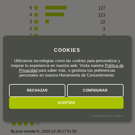
5
127
4
113
3
22
2
3
1
0
COOKIES
Utilizamos tecnologías como las cookies para personalizar y
mejorar tu experiencia en nuestra web. Visita nuestra
Política de
By
antonio R.
,
2026-03-08 19:09:31
Privacidad
para saber más, o gestiona tus preferencias
personales en nuestra Herramienta de Consentimiento.
RECHAZAR
CONFIGURAR
By
yan C.
,
2026-01-14 09:42:08
ACEPTAR
By
francisco javier G.
,
2026-01-02 20:48:13
¡Impulsado por Klaro!
By
jose vicente N.
,
2025-12-30 17:51:59