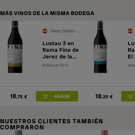
MÁS VINOS DE LA MISMA BODEGA
Jerez-Xérès-Sherry
Lustau 3 en
Lu
Rama Fino de
Ra
Jerez de la
El
Frontera
Sa
Botella de 50 cl.
Bote
Saca 2026
Sa
18
18
,75
€
,20
€
NUESTROS CLIENTES TAMBIÉN
COMPRARON