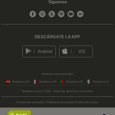
Síguenos
DESCÁRGATE LA APP
Android
iOS
Versiones internacionales:
Bodeboca ES
Bodeboca FR
Bodeboca PT
Bodeboca IT
Bodeboca.com © 2026 - Todos los derechos reservados
Condiciones generales
|
Política de privacidad
|
Política de cookies