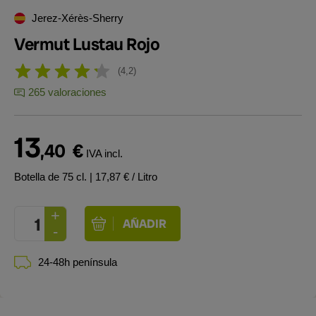
Jerez-Xérès-Sherry
Vermut Lustau Rojo
4,2
265 valoraciones
13
,40
€
IVA incl.
Botella de 75 cl.
| 17,87 € / Litro
24-48h península