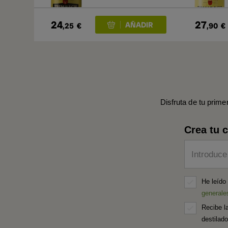
24
27
,25
€
,90
€
Disfruta de tu prime
Crea tu 
Introduce
He leído
generale
Recibe l
destilad