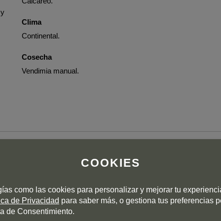
Calcáreo.
 y
Clima
Continental.
Cosecha
Vendimia manual.
COOKIES
 mineral, lemon and spice character. It’s full-bodied yet so
ink on release or hold.
gías como las cookies para personalizar y mejorar tu experienc
tica de Privacidad
para saber más, o gestiona tus preferencias 
a de Consentimiento.