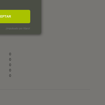
EPTAR
¡Impulsado por Klaro!
0
0
0
0
0