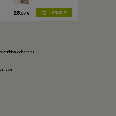
26
,90
€
ontenidos editoriales
der con