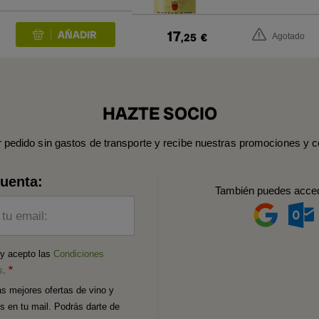
17
,25
€
Agotado
HAZTE SOCIO
r pedido sin gastos de transporte y recibe nuestras promociones y c
cuenta:
También puedes acce
 tu email:
 y acepto las
Condiciones
s
.
as mejores ofertas de vino y
os en tu mail. Podrás darte de