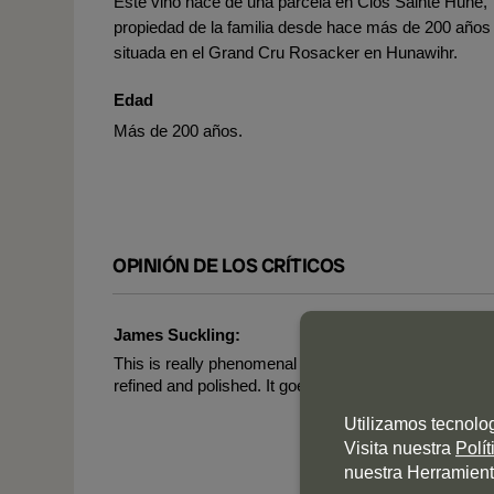
Este vino nace de una parcela en Clos Sainte Hune,
propiedad de la familia desde hace más de 200 años
situada en el Grand Cru Rosacker en Hunawihr.
Edad
Más de 200 años.
OPINIÓN DE LOS CRÍTICOS
James Suckling:
This is really phenomenal with such compact fruit and
refined and polished. It goes on for days. Glorious! Dr
Utilizamos tecnolo
Visita nuestra
Polí
nuestra Herramient