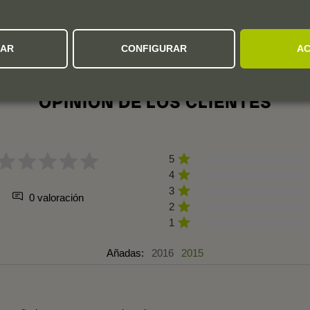
ZAR
CONFIGURAR
AC
OPINION DE LOS CLIENTES
5
4
3
0 valoración
2
1
Añadas:
2016
2015