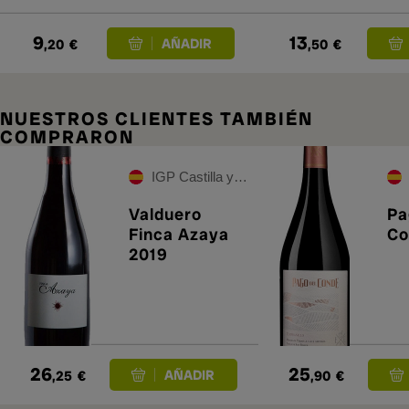
9
13
,20
€
,50
€
NUESTROS CLIENTES TAMBIÉN
COMPRARON
IGP Castilla y León
Valduero
Pa
Finca Azaya
Co
2019
26
25
,25
€
,90
€