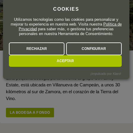
COOKIES
Utilizamos tecnologías como las cookies para personalizar y
mejorar tu experiencia en nuestra web. Visita nuestra
Política de
Privacidad
para saber más, o gestiona tus preferencias
personales en nuestra Herramienta de Consentimiento.
RECHAZAR
CONFIGURAR
Año de fundación
2008
ACEPTAR
Superficie total de viñedo
90 ha.
¡Impulsado por Klaro!
Esta pequeña bodega, perteneciente al grupo Gil Family
Estate, está ubicada en Villanueva de Campeán, a unos 30
kilómetros al sur de Zamora, en el corazón de la Tierra del
Vino.
LA BODEGA A FONDO