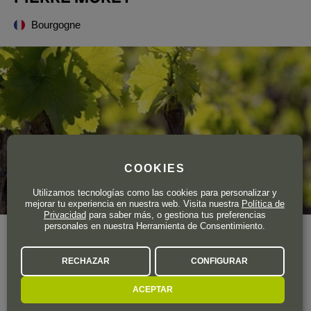
Bourgogne
COOKIES
Utilizamos tecnologías como las cookies para personalizar y
mejorar tu experiencia en nuestra web. Visita nuestra
Política de
Privacidad
para saber más, o gestiona tus preferencias
personales en nuestra Herramienta de Consentimiento.
La familia Morey cuenta con un legado vitivinícola que se
remonta al siglo XVI, aunque su historia en Meursault se
RECHAZAR
CONFIGURAR
consolida en 1793.
ACEPTAR
LA BODEGA A FONDO