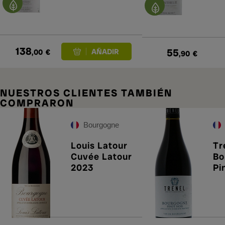
138
55
,00
€
,90
€
NUESTROS CLIENTES TAMBIÉN
COMPRARON
Bourgogne
Louis Latour
Tr
Cuvée Latour
Bo
2023
Pi
20