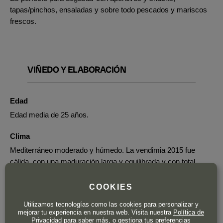
tapas/pinchos, ensaladas y sobre todo pescados y mariscos
frescos.
VIÑEDO Y ELABORACIÓN
Edad
Edad media de 25 años.
Clima
Mediterráneo moderado y húmedo. La vendimia 2015 fue
cálida, con una maduración larga y equilibrada y con total
ausencia de lluvias a final de verano.
COOKIES
Cosecha
Utilizamos tecnologías como las cookies para personalizar y
Tuvo lugar el 10 de septiembre y se llevó a cabo de forma
mejorar tu experiencia en nuestra web. Visita nuestra
Política de
manual en cajas de 15 kilos. Paso por mesa de selección.
Privacidad
para saber más, o gestiona tus preferencias