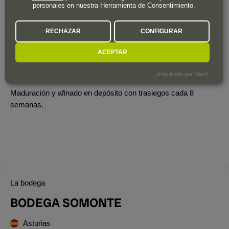
personales en nuestra Herramienta de Consentimiento.
Vinificación
RECHAZAR
CONFIGURAR
Despalillado sin estrujar. Maceración prefermentativa en frío
durante 24 horas en depósitos de 10.000 litros. Fermentación
ACEPTAR
durante 21 días a una temperatura de 16ºC.
¡Impulsado por Klaro!
Envejecimiento
Maduración y afinado en depósito con trasiegos cada 8
semanas.
La bodega
BODEGA SOMONTE
Asturias