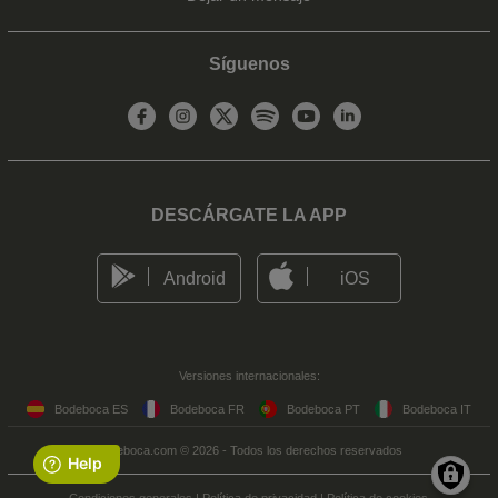
Síguenos
DESCÁRGATE LA APP
Android
iOS
Versiones internacionales:
Bodeboca ES
Bodeboca FR
Bodeboca PT
Bodeboca IT
Bodeboca.com © 2026 - Todos los derechos reservados