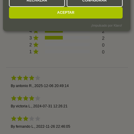
RECHAZAR
CONFIGURAR
ACEPTAR
5
1
¡Impulsado por Klaro!
4
2
3
2
2
0
1
0
By
antonio R.
,
2025-12-06 20:49:14
By
victoria L.
,
2024-07-31 12:26:21
By
fernando L.
,
2022-11-26 22:46:05