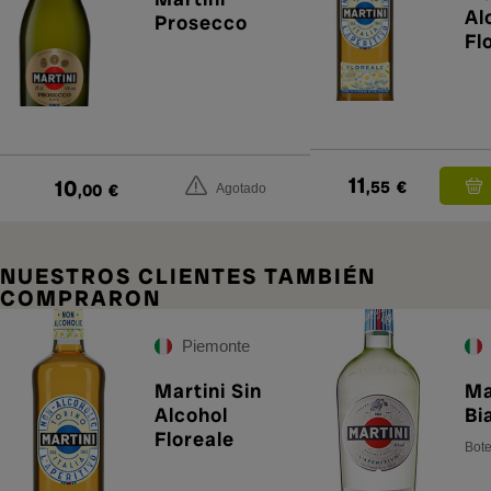
Al
Prosecco
Fl
11
10
,55
€
,00
€
Agotado
NUESTROS CLIENTES TAMBIÉN
COMPRARON
Piemonte
Martini Sin
Ma
Alcohol
Bi
Floreale
Bote