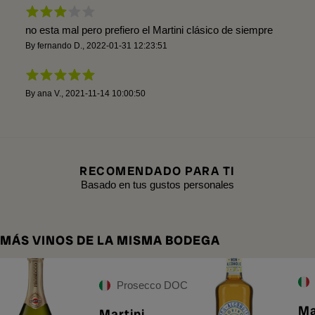
no esta mal pero prefiero el Martini clásico de siempre
By
fernando D.
,
2022-01-31 12:23:51
By
ana V.
,
2021-11-14 10:00:50
RECOMENDADO PARA TI
Basado en tus gustos personales
MÁS VINOS DE LA MISMA BODEGA
Prosecco DOC
Ma
Martini