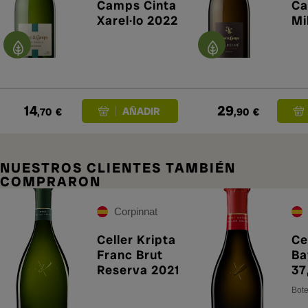
Camps Cinta
C
Xarel·lo 2022
Mi
Bl
No
14
29
,70
€
,90
€
NUESTROS CLIENTES TAMBIÉN
COMPRARON
Corpinnat
Celler Kripta
Ce
Franc Brut
Ba
Reserva 2021
37
Bote