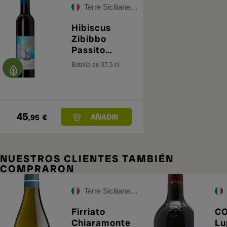
Terre Siciliane IGT
Hibiscus
Zibibbo
Passito
Zhabib 2024
Botella de 37,5 cl.
45
,95
€
NUESTROS CLIENTES TAMBIÉN
COMPRARON
Terre Siciliane IGT
Firriato
CO
Chiaramonte
Lu