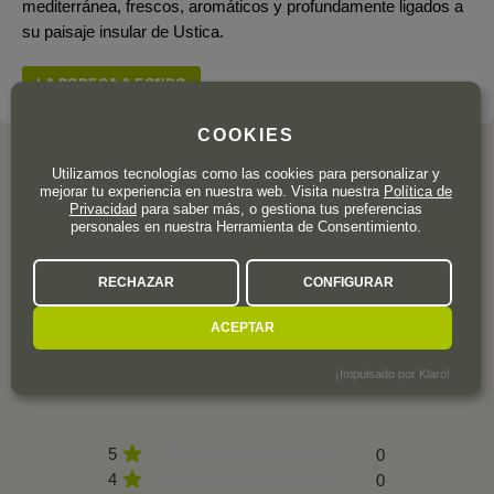
mediterránea, frescos, aromáticos y profundamente ligados a
su paisaje insular de Ustica.
LA BODEGA A FONDO
COOKIES
Utilizamos tecnologías como las cookies para personalizar y
mejorar tu experiencia en nuestra web. Visita nuestra
Política de
Privacidad
para saber más, o gestiona tus preferencias
OPINION DE LOS CLIENTES
personales en nuestra Herramienta de Consentimiento.
RECHAZAR
CONFIGURAR
ACEPTAR
0 valoración
¡Impulsado por Klaro!
5
0
4
0