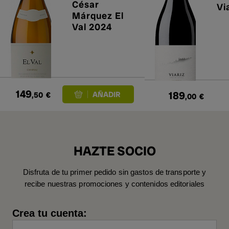
César
Vi
Márquez El
Val 2024
149
189
,50
€
,00
€
HAZTE SOCIO
Disfruta de tu primer pedido sin gastos de transporte y
recibe nuestras promociones y contenidos editoriales
Crea tu cuenta: