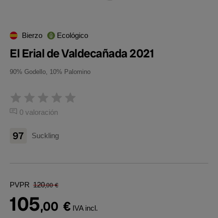
Bierzo
Ecológico
El Erial de Valdecañada 2021
90% Godello, 10% Palomino
0 valoración
97
Suckling
PVPR
120
,00
€
105
,00
€
IVA incl.