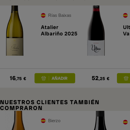
Rías Baixas
Atalier
Ul
Albariño 2025
Va
16
52
,75
€
,25
€
NUESTROS CLIENTES TAMBIÉN
COMPRARON
Bierzo