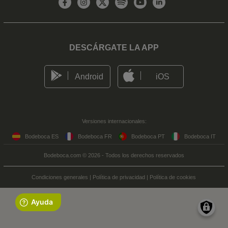
DESCÁRGATE LA APP
Android
iOS
Versiones internacionales:
Bodeboca ES
Bodeboca FR
Bodeboca PT
Bodeboca IT
Bodeboca.com © 2026 - Todos los derechos reservados
Condiciones generales
|
Política de privacidad
|
Política de cookies