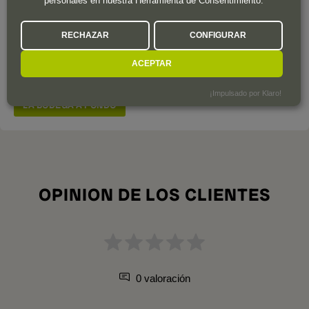
personales en nuestra Herramienta de Consentimiento.
Raúl Pérez es uno de los enólogos españoles más
RECHAZAR
CONFIGURAR
reconocidos dentro y fuera de nuestras fronteras. Sus vinos,
siempre con altas puntuaciones son objeto de culto por sus
ACEPTAR
seguidores.
¡Impulsado por Klaro!
LA BODEGA A FONDO
OPINION DE LOS CLIENTES
0 valoración