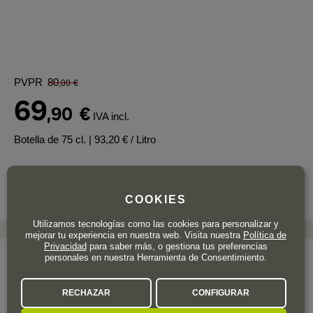
PVPR
80
,00
€
69
,90
€
IVA incl.
Botella de 75 cl.
| 93,20 € / Litro
COOKIES
Utilizamos tecnologías como las cookies para personalizar y
mejorar tu experiencia en nuestra web. Visita nuestra
Política de
Privacidad
para saber más, o gestiona tus preferencias
personales en nuestra Herramienta de Consentimiento.
La bodega
CHÂTEAU MINUTY
RECHAZAR
CONFIGURAR