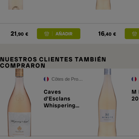
21
16
,90
€
,40
€
NUESTROS CLIENTES TAMBIÉN
COMPRARON
Côtes de Provence
Caves
M 
d'Esclans
20
Whispering
Angel Rosé
2025