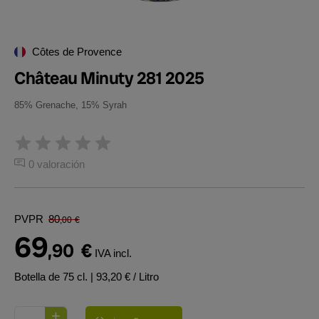
Côtes de Provence
Château Minuty 281 2025
85% Grenache, 15% Syrah
0 valoración
PVPR
80
,00
€
69
,90
€
IVA incl.
Botella de 75 cl.
| 93,20 € / Litro