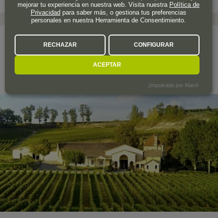
mejorar tu experiencia en nuestra web. Visita nuestra
Política de
Privacidad
para saber más, o gestiona tus preferencias
personales en nuestra Herramienta de Consentimiento.
La bodega
RECHAZAR
CONFIGURAR
CHÂTEAU MANGOT
ACEPTAR
Saint-Émilion Grand Cru
¡Impulsado por Klaro!