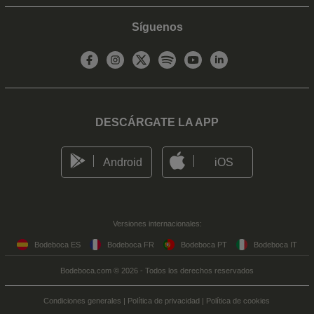
Síguenos
DESCÁRGATE LA APP
Android
iOS
Versiones internacionales:
Bodeboca ES
Bodeboca FR
Bodeboca PT
Bodeboca IT
Bodeboca.com © 2026 - Todos los derechos reservados
Condiciones generales
|
Política de privacidad
|
Política de cookies