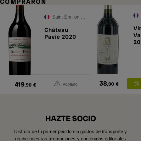
COMPRARON
Saint-Émilion Grand Cru
Vi
Château
Va
Pavie 2020
20
38
419
,00
€
,90
€
Agotado
HAZTE SOCIO
Disfruta de tu primer pedido sin gastos de transporte y
recibe nuestras promociones y contenidos editoriales