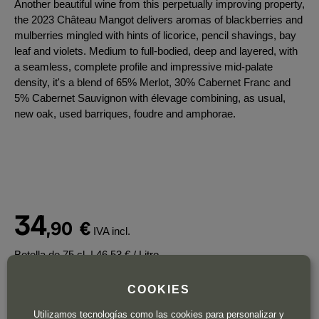
Another beautiful wine from this perpetually improving property,
the 2023 Château Mangot delivers aromas of blackberries and
mulberries mingled with hints of licorice, pencil shavings, bay
leaf and violets. Medium to full-bodied, deep and layered, with
a seamless, complete profile and impressive mid-palate
density, it's a blend of 65% Merlot, 30% Cabernet Franc and
5% Cabernet Sauvignon with élevage combining, as usual,
new oak, used barriques, foudre and amphorae.
34
,90
€
IVA incl.
Botella de 75 cl.
| 46,53 € / Litro
COOKIES
Utilizamos tecnologías como las cookies para personalizar y