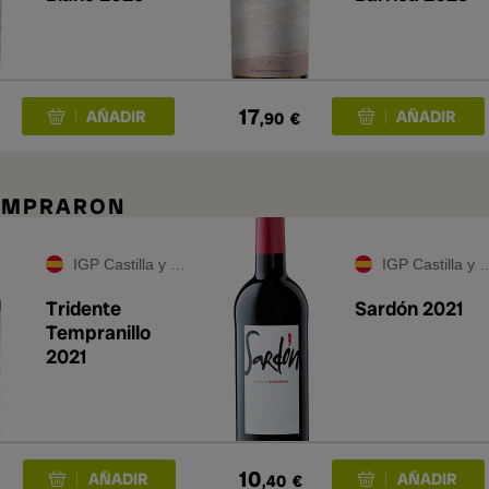
17
,90
€
COMPRARON
IGP Castilla y León
IGP Castilla y León
Tridente
Sardón 2021
Tempranillo
2021
10
,40
€