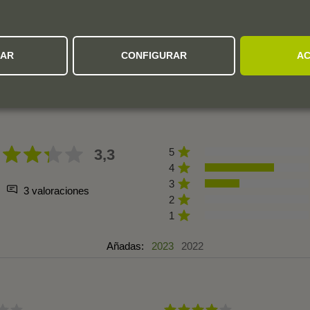
ZAR
CONFIGURAR
AC
OPINION DE LOS CLIENTES
3,3
5
4
3
3 valoraciones
2
1
Añadas:
2023
2022