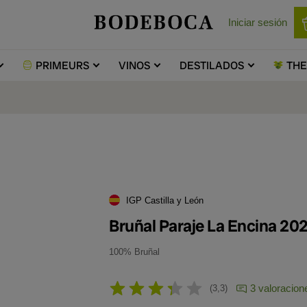
Iniciar sesión
PRIMEURS
VINOS
DESTILADOS
TH
IGP Castilla y León
Bruñal Paraje La Encina 20
100% Bruñal
3 valoracion
3,3