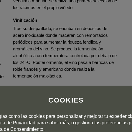
s
Vendimia manual. Se realiza una primera selección de
los racimos en el propio viñedo.
Vinificación
Tras su despalillado, se encuban en depósitos de
acero inoxidable donde maceran con remontados
periódicos para aumentar la riqueza fenólica y
aromática del vino. Se produce la fermentación
alcohólica a una temperatura controlada por debajo de
los 24 ºC. Posteriormente, el vino pasa a barricas de
a
roble francés y americano donde realiza la
fermentación maloláctica.
te
Envejecimiento
Crianza de 4 meses en barrica.
COOKIES
gías como las cookies para personalizar y mejorar tu experienc
tica de Privacidad
para saber más, o gestiona tus preferencias 
a de Consentimiento.