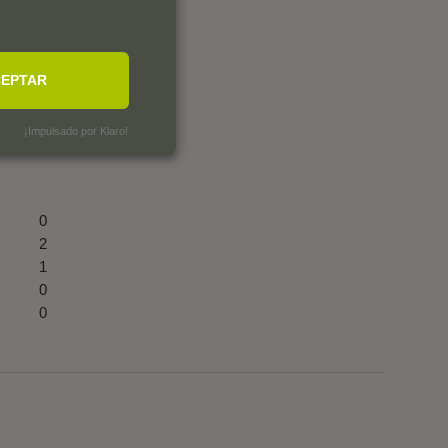
EPTAR
¡Impulsado por Klaro!
0
2
1
0
0