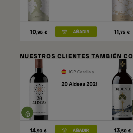
10
11
,95
€
,75
€
NUESTROS CLIENTES TAMBIÉN 
IGP Castilla y León
20 Aldeas 2021
14
13
,90
€
,50
€