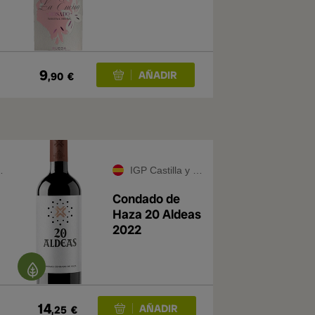
9
,90
€
IGP Castilla y León
Condado de
Haza 20 Aldeas
2022
14
,25
€