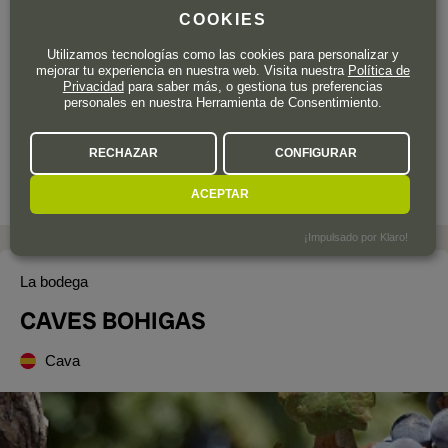
COOKIES
Solo quedan 5 uds.
19
Utilizamos tecnologías como las cookies para personalizar y
,95
€
mejorar tu experiencia en nuestra web. Visita nuestra
Política de
IVA incl.
Privacidad
para saber más, o gestiona tus preferencias
personales en nuestra Herramienta de Consentimiento.
Botella de 75 cl.
| 26,60 € / Litro
RECHAZAR
CONFIGURAR
ACEPTAR
¡Impulsado por Klaro!
La bodega
CAVES BOHIGAS
Cava