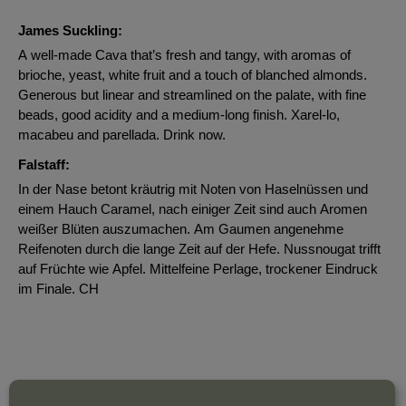
James Suckling:
A well-made Cava that’s fresh and tangy, with aromas of
brioche, yeast, white fruit and a touch of blanched almonds.
Generous but linear and streamlined on the palate, with fine
beads, good acidity and a medium-long finish. Xarel-lo,
macabeu and parellada. Drink now.
Falstaff:
In der Nase betont kräutrig mit Noten von Haselnüssen und
einem Hauch Caramel, nach einiger Zeit sind auch Aromen
weißer Blüten auszumachen. Am Gaumen angenehme
Reifenoten durch die lange Zeit auf der Hefe. Nussnougat trifft
auf Früchte wie Apfel. Mittelfeine Perlage, trockener Eindruck
im Finale. CH