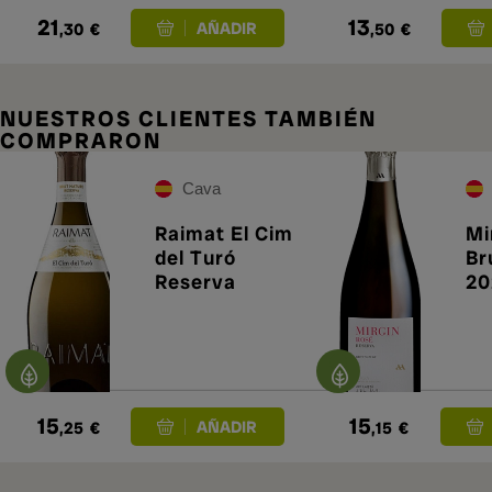
21
13
,30
€
,50
€
NUESTROS CLIENTES TAMBIÉN
COMPRARON
Cava
Raimat El Cim
Mi
del Turó
Br
Reserva
20
15
15
,25
€
,15
€