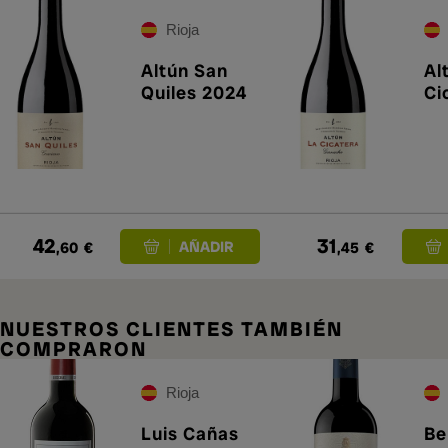
Rioja
Altún San
Al
Quiles 2024
Ci
42
31
,60
€
,45
€
NUESTROS CLIENTES TAMBIÉN
COMPRARON
Rioja
Luis Cañas
Be