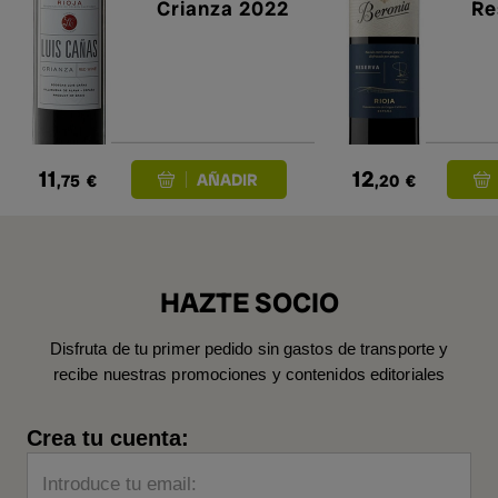
Crianza 2022
Re
11
12
,75
€
,20
€
HAZTE SOCIO
Disfruta de tu primer pedido sin gastos de transporte y
recibe nuestras promociones y contenidos editoriales
Crea tu cuenta:
Introduce tu email: