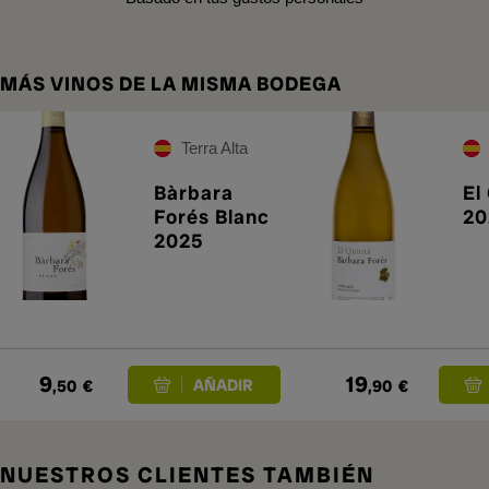
MÁS VINOS DE LA MISMA BODEGA
Terra Alta
Bàrbara
El
Forés Blanc
20
2025
9
19
,50
€
,90
€
NUESTROS CLIENTES TAMBIÉN