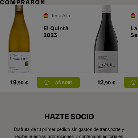
COMPRARON
Terra Alta
El Quintà
La
2023
Se
19
12
,90
€
,90
€
HAZTE SOCIO
Disfruta de tu primer pedido sin gastos de transporte y
recibe nuestras promociones y contenidos editoriales