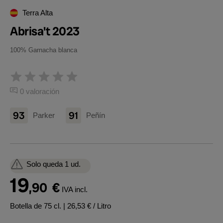
Terra Alta
Abrisa't 2023
100% Garnacha blanca
0 valoración
93
91
Parker
Peñín
Solo queda 1 ud.
19
,90
€
IVA incl.
Botella de 75 cl.
| 26,53 € / Litro