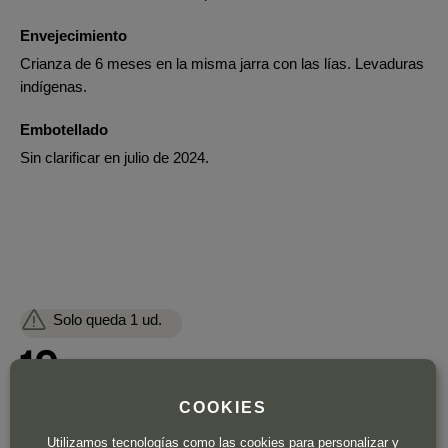
Envejecimiento
Crianza de 6 meses en la misma jarra con las lías. Levaduras
indígenas.
Embotellado
Sin clarificar en julio de 2024.
Solo queda 1 ud.
19
,90
€
IVA incl.
Botella de 75 cl.
| 26,53 € / Litro
COOKIES
Utilizamos tecnologías como las cookies para personalizar y