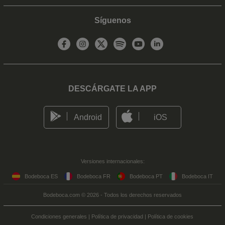
Síguenos
DESCÁRGATE LA APP
Android
iOS
Versiones internacionales:
Bodeboca ES
Bodeboca FR
Bodeboca PT
Bodeboca IT
Bodeboca.com © 2026 - Todos los derechos reservados
Condiciones generales
|
Política de privacidad
|
Política de cookies