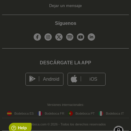
Dejar un mensaje
Síguenos
DESCÁRGATE LA APP
Android
iOS
Versiones internacionales:
Bodeboca ES
Bodeboca FR
Bodeboca PT
Bodeboca IT
Bodeboca.com © 2026 - Todos los derechos reservados