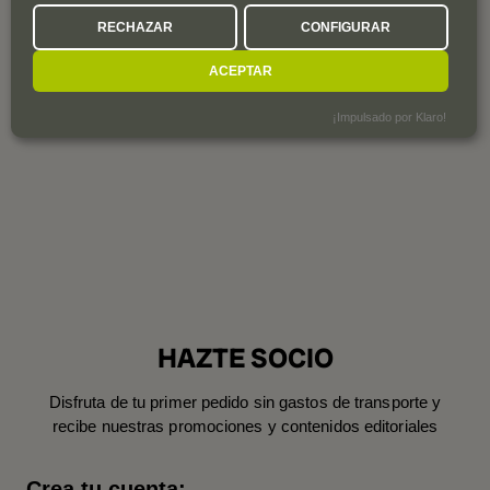
DELAS
RECHAZAR
CONFIGURAR
Francia
Año de fundación
1835
ACEPTAR
Superficie total de viñedo
30 ha.
¡Impulsado por Klaro!
HAZTE SOCIO
Disfruta de tu primer pedido sin gastos de transporte y
recibe nuestras promociones y contenidos editoriales
Crea tu cuenta: