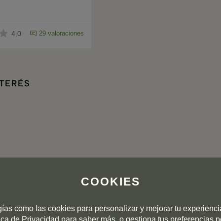
4,0
29 valoraciones
NTERÉS
COOKIES
gías como las cookies para personalizar y mejorar tu experienc
tica de Privacidad
para saber más, o gestiona tus preferencias 