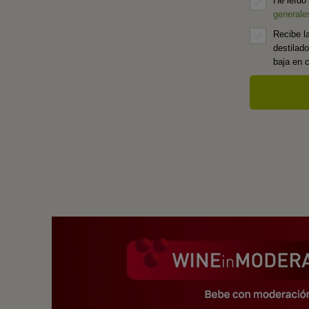
He leído
generale
Recibe l
destilad
baja en 