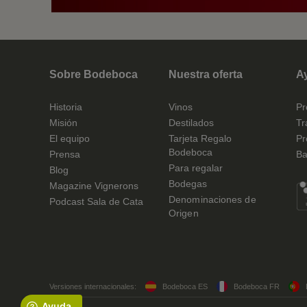
Sobre Bodeboca
Nuestra oferta
A
Historia
Vinos
Pr
Misión
Destilados
Tr
El equipo
Tarjeta Regalo
Pr
Bodeboca
Prensa
Ba
Para regalar
Blog
Bodegas
Magazine Vignerons
Denominaciones de
Podcast Sala de Cata
Origen
Versiones internacionales:
Bodeboca ES
Bodeboca FR