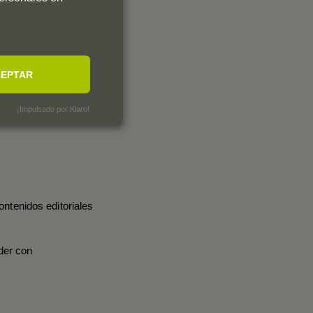
EPTAR
¡Impulsado por Klaro!
ontenidos editoriales
der con