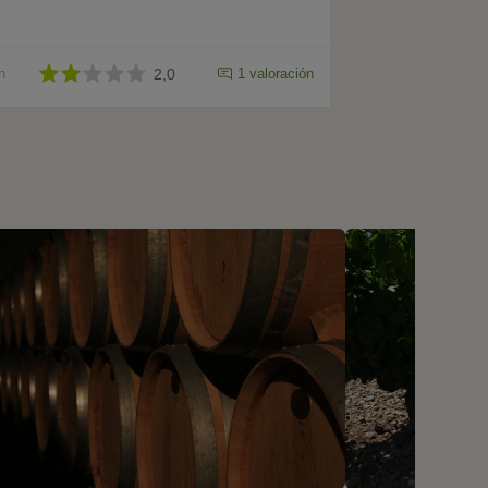
n
2,0
1 valoración