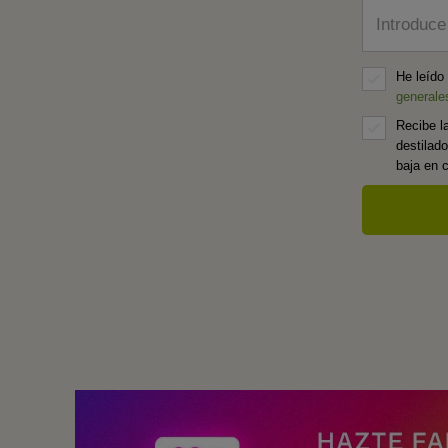
Introduce
He leído
generale
Recibe l
destilad
baja en 