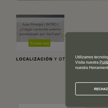
Juan Príncipe | INTRO |
¿Cargar contenido externo
suministrado por
YouTube
?
Manage privacy settings
Sí (esta vez)
Utilizamos tecnolo
LOCALIZACIÓN
Y OTROS DATOS DE I
Visita nuestra
Polí
nuestra Herramient
RECHA