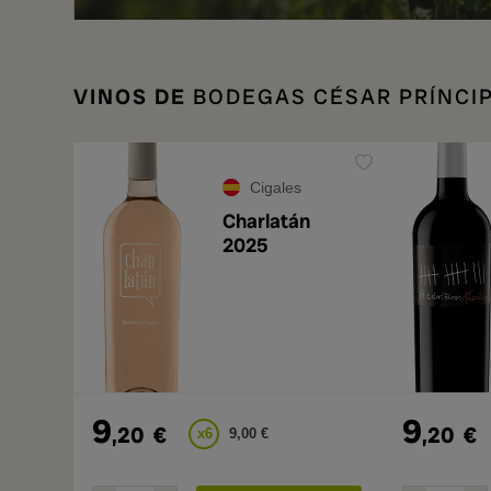
VINOS DE
BODEGAS CÉSAR PRÍNCI
Cigales
Charlatán
2025
9
9
,20
€
,20
€
x6
9,00 €