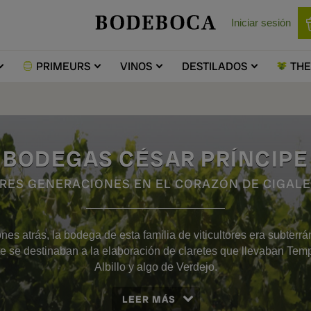
Iniciar sesión
PRIMEURS
VINOS
DESTILADOS
TH
BODEGAS CÉSAR PRÍNCIPE
RES GENERACIONES EN EL CORAZÓN DE CIGAL
nes atrás, la bodega de esta familia de viticultores era subterrá
e se destinaban a la elaboración de claretes que llevaban Temp
Albillo y algo de Verdejo.
LEER MÁS