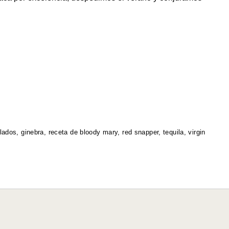
ilados
,
ginebra
,
receta de bloody mary
,
red snapper
,
tequila
,
virgin