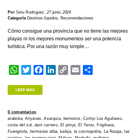
Por
Selu Rodriguez
,
27 junio, 2024
Categoría
Destinos líquidos
,
Recomendaciones
Cómo consigue una provincia que no tiene las mejores
playas ni los mejores monumentos ser una potencia
turística. Por una razón muy simple…
W
T
F
Li
C
E
S
h
wi
a
n
o
m
h
at
tt
c
k
p
ail
ar
LEER MÁS
s
er
e
e
y
e
A
b
dI
Li
0 comentarios
p
o
n
n
araboka
,
Ariyanas
,
Axarquía
,
bentomiz
,
Cortijo Los Aguilares
,
costa del sol
,
dani carnero
,
El pimpi
,
El Yerno
,
Frigiliana
,
p
o
k
Fuengirola
,
hermanos alba
,
kaleja
,
la cosmopolita
,
La Raspa
,
las
jacintas
,
los marinos josé
,
Málaga
,
Marbella
,
molletes
,