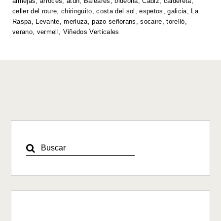
p
o
n
n
almejas
,
arroces
,
atún
,
Baleares
,
bideona
,
Cádiz
,
caldereta
,
celler del roure
,
chiringuito
,
costa del sol
,
espetos
,
galicia
,
La
p
o
k
Raspa
,
Levante
,
merluza
,
pazo señorans
,
socaire
,
torelló
,
k
verano
,
vermell
,
Viñedos Verticales