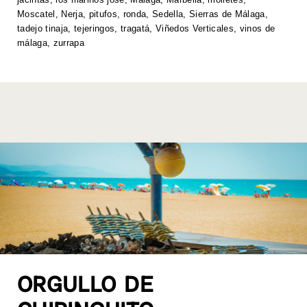
k
Moscatel
,
Nerja
,
pitufos
,
ronda
,
Sedella
,
Sierras de Málaga
,
tadejo tinaja
,
tejeringos
,
tragatá
,
Viñedos Verticales
,
vinos de
málaga
,
zurrapa
ORGULLO DE