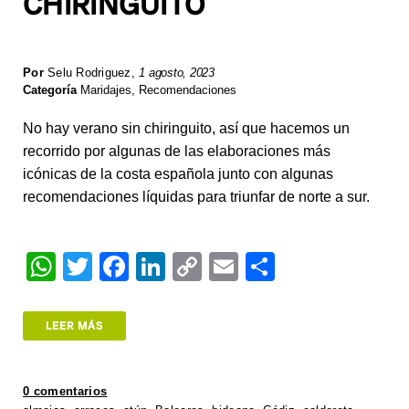
CHIRINGUITO
Por
Selu Rodriguez
,
1 agosto, 2023
Categoría
Maridajes
,
Recomendaciones
No hay verano sin chiringuito, así que hacemos un
recorrido por algunas de las elaboraciones más
icónicas de la costa española junto con algunas
recomendaciones líquidas para triunfar de norte a sur.
W
T
F
Li
C
E
S
h
wi
a
n
o
m
h
at
tt
c
k
p
ail
ar
LEER MÁS
s
er
e
e
y
e
A
b
dI
Li
0 comentarios