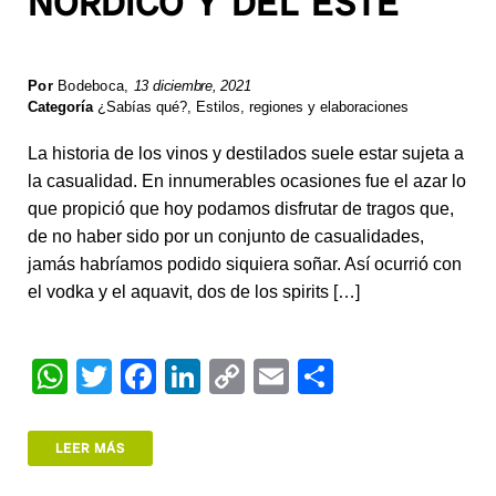
NÓRDICO Y DEL ESTE
Por
Bodeboca
,
13 diciembre, 2021
Categoría
¿Sabías qué?
,
Estilos, regiones y elaboraciones
La historia de los vinos y destilados suele estar sujeta a
la casualidad. En innumerables ocasiones fue el azar lo
que propició que hoy podamos disfrutar de tragos que,
de no haber sido por un conjunto de casualidades,
jamás habríamos podido siquiera soñar. Así ocurrió con
el vodka y el aquavit, dos de los spirits […]
W
T
F
Li
C
E
S
h
wi
a
n
o
m
h
at
tt
c
k
p
ail
ar
LEER MÁS
s
er
e
e
y
e