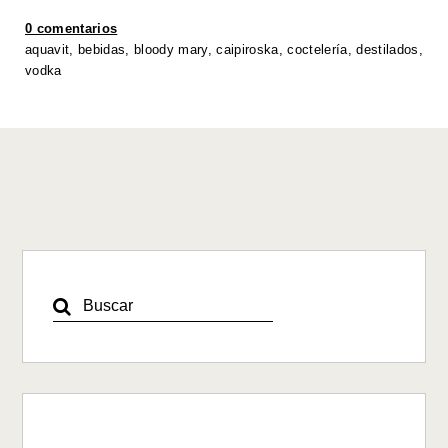
A
b
dI
Li
0 comentarios
p
o
n
n
aquavit
,
bebidas
,
bloody mary
,
caipiroska
,
coctelería
,
destilados
,
vodka
p
o
k
k