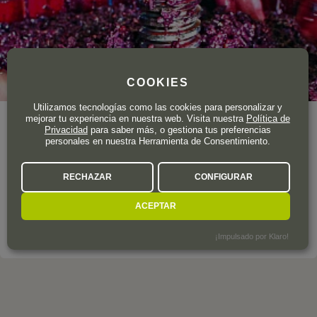
COOKIES
Utilizamos tecnologías como las cookies para personalizar y
mejorar tu experiencia en nuestra web. Visita nuestra
Política de
Año de fundación
1950
Privacidad
para saber más, o gestiona tus preferencias
Superficie total de viñedo
26 ha.
personales en nuestra Herramienta de Consentimiento.
Bodega Cerrón es un pequeño proyecto familiar encuadrado
RECHAZAR
CONFIGURAR
en los altos de la denominación Jumilla, concretamente en el
término de Fuente-Álamo (Albacete).
ACEPTAR
LA BODEGA A FONDO
¡Impulsado por Klaro!