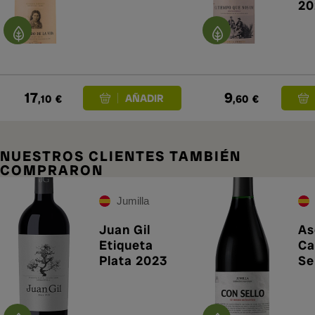
20
17
9
,10
€
,60
€
NUESTROS CLIENTES TAMBIÉN
COMPRARON
Jumilla
Juan Gil
As
Etiqueta
Ca
Plata 2023
Se