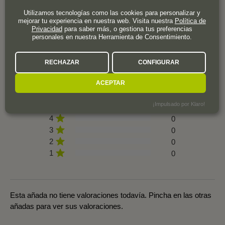
OPINION DE LOS CLIENTES
Utilizamos tecnologías como las cookies para personalizar y
mejorar tu experiencia en nuestra web. Visita nuestra
Política de
Privacidad
para saber más, o gestiona tus preferencias
personales en nuestra Herramienta de Consentimiento.
RECHAZAR
CONFIGURAR
0 valoración
ACEPTAR
¡Impulsado por Klaro!
5
0
4
0
3
0
2
0
1
0
Esta añada no tiene valoraciones todavía. Pincha en las otras
añadas para ver sus valoraciones.