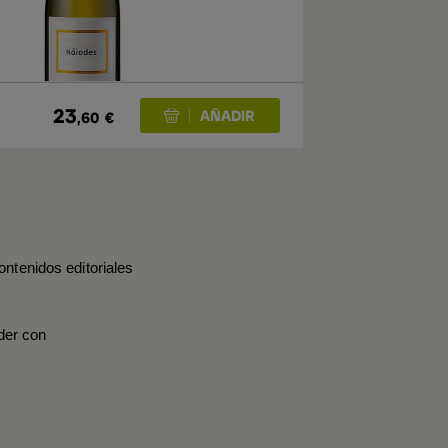
23
,60
€
ontenidos editoriales
der con