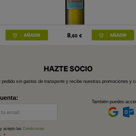
8
,60
€
HAZTE SOCIO
r pedido sin gastos de transporte y recibe nuestras promociones y c
cuenta:
También puedes acce
 tu email:
 y acepto las
Condiciones
s
.