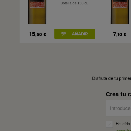
Botella de 150 cl.
15
7
,50
€
,10
€
Disfruta de tu prime
Crea tu 
Introduce
He leído
generale