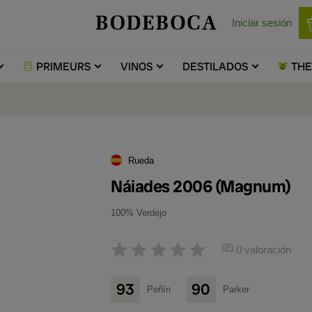
Iniciar sesión
PRIMEURS
VINOS
DESTILADOS
TH
Rueda
Náiades 2006 (Magnum)
100% Verdejo
0 valoración
93
90
Peñín
Parker