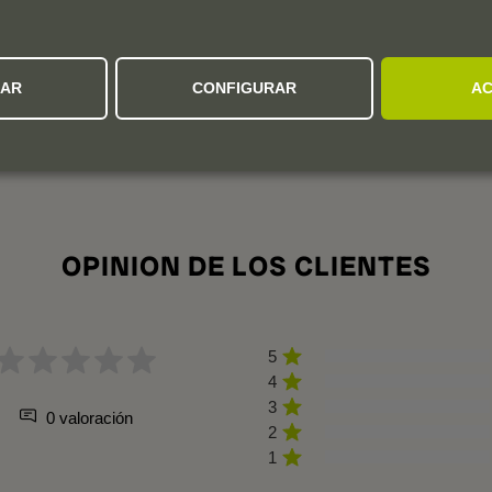
ZAR
CONFIGURAR
AC
OPINION DE LOS CLIENTES
5
4
3
0 valoración
2
1