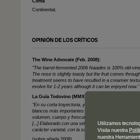
Clima
Continental.
OPINIÓN DE LOS CRÍTICOS
The Wine Advocate (Feb. 2008):
"The barrel-fermented 2006 Naiades is 100% old-vine
The nose is slightly toasty but the fruit comes through
treatment seems to have resulted in a creamier text
evolve for 1-2 years although it can be enjoyed now."
La Guía Todovino (MMX):
"En su corta trayectoria, y a la vista de su históric
blancos más importantes de la zona y del país. Un b
volumen, cuerpo y frescura, que en esta añada se v
[...] Elaborado con una selección de viñedos viejos, es
Utilizamos tecnolo
carácter varietal, con la sutileza añadida que aporta 
Visita nuestra
Polí
nuestra Herramient
(sobre añada 2008)