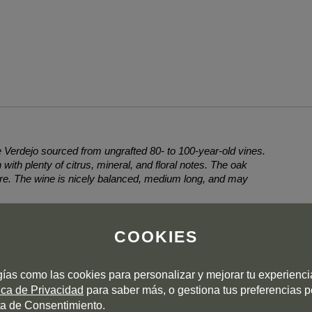
 Verdejo sourced from ungrafted 80- to 100-year-old vines.
 with plenty of citrus, mineral, and floral notes. The oak
ure. The wine is nicely balanced, medium long, and may
o de lacres, podemos afirmar que se ha convertido en uno de los
COOKIES
lanco que muestra gran complejidad, expresión varietal,
e reforzado por una gran viveza y armonía de sensaciones.
 un vino que destila finura, elegancia, respeto a la fruta y el
gías como las cookies para personalizar y mejorar tu experienc
su extraordinaria barrica. De nuevo dos lacres plenos."
tica de Privacidad
para saber más, o gestiona tus preferencias 
a de Consentimiento.