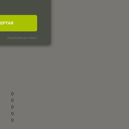
EPTAR
¡Impulsado por Klaro!
0
0
0
0
0