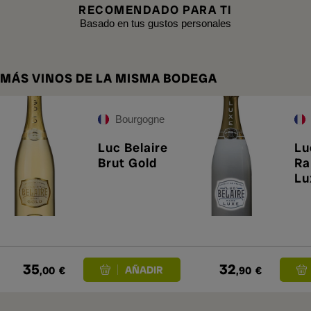
RECOMENDADO PARA TI
Basado en tus gustos personales
MÁS VINOS DE LA MISMA BODEGA
Bourgogne
Luc Belaire
Lu
Brut Gold
Ra
Lu
35
32
,00
€
,90
€