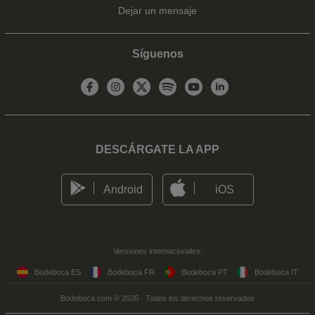
Dejar un mensaje
Síguenos
DESCÁRGATE LA APP
Android
iOS
Versiones internacionales:
Bodeboca ES
Bodeboca FR
Bodeboca PT
Bodeboca IT
Bodeboca.com © 2026 - Todos los derechos reservados