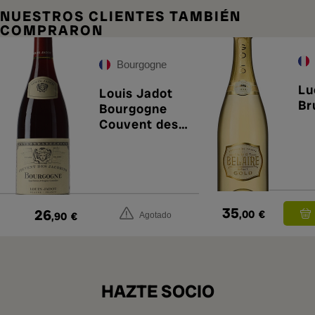
NUESTROS CLIENTES TAMBIÉN
COMPRARON
Bourgogne
Lu
Louis Jadot
Br
Bourgogne
Couvent des
Jacobins
2023
35
26
,00
€
,90
€
Agotado
HAZTE SOCIO