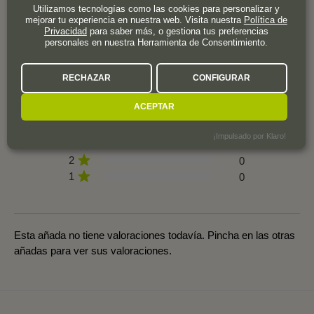
Utilizamos tecnologías como las cookies para personalizar y
mejorar tu experiencia en nuestra web. Visita nuestra
Política de
Privacidad
para saber más, o gestiona tus preferencias
personales en nuestra Herramienta de Consentimiento.
0 valoración
RECHAZAR
CONFIGURAR
ACEPTAR
5
0
4
0
¡Impulsado por Klaro!
3
0
2
0
1
0
Esta añada no tiene valoraciones todavía. Pincha en las otras
añadas para ver sus valoraciones.