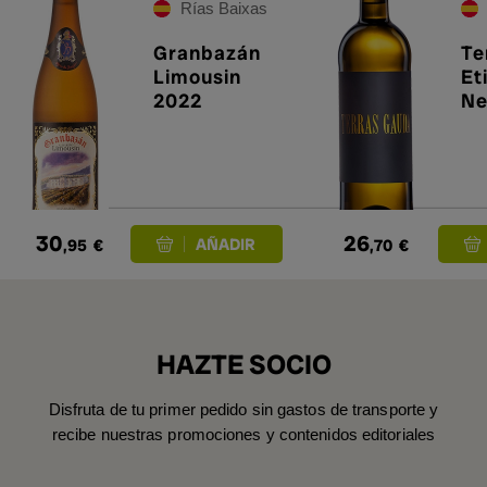
Rías Baixas
Granbazán
Te
Limousin
Et
2022
Ne
30
26
,95
€
,70
€
HAZTE SOCIO
Disfruta de tu primer pedido sin gastos de transporte y
recibe nuestras promociones y contenidos editoriales