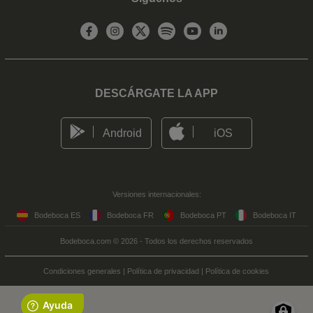
DESCÁRGATE LA APP
Android
iOS
Versiones internacionales:
Bodeboca ES
Bodeboca FR
Bodeboca PT
Bodeboca IT
Bodeboca.com © 2026 - Todos los derechos reservados
Condiciones generales
|
Política de privacidad
|
Política de cookies