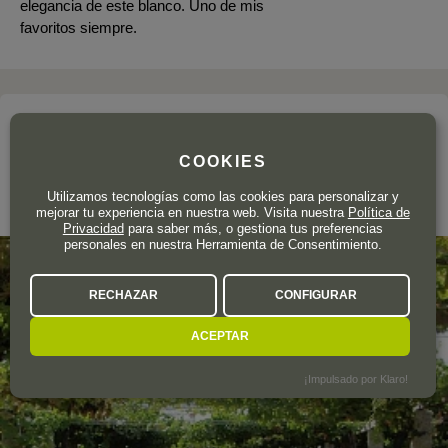
elegancia de este blanco. Uno de mis
favoritos siempre.
La bodega
FORJAS DEL SALNÉS
COOKIES
Utilizamos tecnologías como las cookies para personalizar y
Rías Baixas
mejorar tu experiencia en nuestra web. Visita nuestra
Política de
Privacidad
para saber más, o gestiona tus preferencias
personales en nuestra Herramienta de Consentimiento.
RECHAZAR
CONFIGURAR
ACEPTAR
¡Impulsado por Klaro!