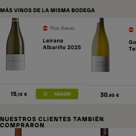
MÁS VINOS DE LA MISMA BODEGA
Rías Baixas
Leirana
Go
Albariño 2025
Te
15
30
,10
€
,40
€
NUESTROS CLIENTES TAMBIÉN
COMPRARON