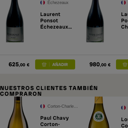
Échezeaux
Laurent
La
Ponsot
Po
Échezeaux
Ch
Cuvée de
Cu
L'Érable 2021
l'
625
980
,00
€
,00
€
NUESTROS CLIENTES TAMBIÉN
COMPRARON
Corton-Charlemagne Grand Cru
Paul Chavy
Lo
Corton-
Co