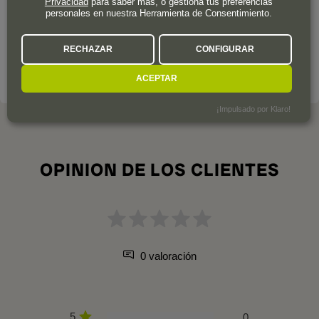
Privacidad
para saber más, o gestiona tus preferencias
La misión del equipo de Laurent Ponsot es dar con las
personales en nuestra Herramienta de Consentimiento.
mejores uvas para producir los mejores vinos
sin el uso de
productos químicos.
RECHAZAR
CONFIGURAR
LA BODEGA A FONDO
ACEPTAR
¡Impulsado por Klaro!
OPINION DE LOS CLIENTES
0 valoración
5
0