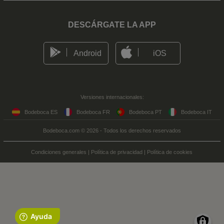
DESCÁRGATE LA APP
Android
iOS
Versiones internacionales:
Bodeboca ES
Bodeboca FR
Bodeboca PT
Bodeboca IT
Bodeboca.com © 2026 - Todos los derechos reservados
Condiciones generales
|
Política de privacidad
|
Política de cookies