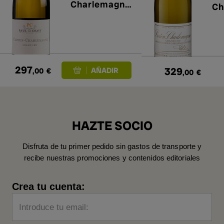
Charlemagne
Ch
Grand Cru
Gr
2022
20
297
329
,00
€
,00
€
HAZTE SOCIO
Disfruta de tu primer pedido sin gastos de transporte y
recibe nuestras promociones y contenidos editoriales
Crea tu cuenta:
Introduce tu email: