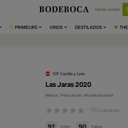
Iniciar sesión
PRIMEURS
VINOS
DESTILADOS
TH
IGP Castilla y León
Las Jaras 2020
Mencía, Prieto picudo, Alicante bouschet
0 valoración
92
90
Peñín
Parker