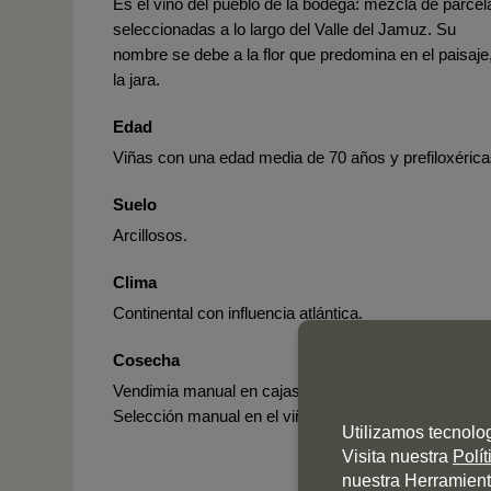
Es el vino del pueblo de la bodega: mezcla de parcel
seleccionadas a lo largo del Valle del Jamuz. Su
nombre se debe a la flor que predomina en el paisaje
la jara.
Edad
Viñas con una edad media de 70 años y prefiloxérica
Suelo
Arcillosos.
Clima
Continental con influencia atlántica.
Cosecha
Vendimia manual en cajas de 15 kilogramos.
Selección manual en el viñedo.
Utilizamos tecnolo
Visita nuestra
Polí
nuestra Herramient