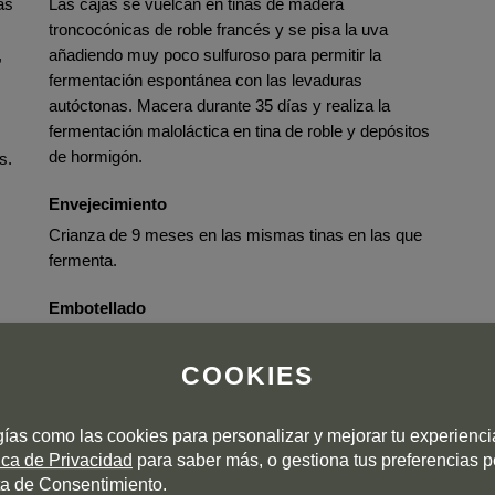
as
Las cajas se vuelcan en tinas de madera
troncocónicas de roble francés y se pisa la uva
,
añadiendo muy poco sulfuroso para permitir la
fermentación espontánea con las levaduras
autóctonas. Macera durante 35 días y realiza la
fermentación maloláctica en tina de roble y depósitos
de hormigón.
s.
Envejecimiento
Crianza de 9 meses en las mismas tinas en las que
fermenta.
Embotellado
Tuvo lugar en febrero de 2022.
COOKIES
gías como las cookies para personalizar y mejorar tu experienc
tica de Privacidad
para saber más, o gestiona tus preferencias 
a de Consentimiento.