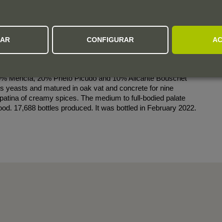
ZAR
CONFIGURAR
AC
rose that truffles the landscape, was sourced from lower
eliver a rounder wine that is juicy, fruit-driven and a bit heady
 70% Mencía, 20% Prieto Picudo and 10% Alicante Bouschet
us yeasts and matured in oak vat and concrete for nine
patina of creamy spices. The medium to full-bodied palate
food. 17,688 bottles produced. It was bottled in February 2022.