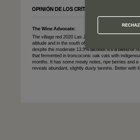
OPINIÓN DE LOS CRÍTICOS
RECHA
The Wine Advocate:
The village red 2020 Las Jaras, named after the rock
altitude and in the south of the valley, vineyards that d
despite the moderate 13.9% alcohol. It's a blend of
that fermented in troncoconic oak vats with indigeno
months. It has some meaty notes, ripe berries and a 
reveals abundant, slightly dusty tannins. Better with 