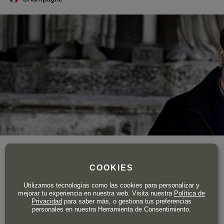
Año de fundación
1971
Superficie total de viñedo
2 ha.
COOKIES
Producción total
20.000 botellas
Utilizamos tecnologías como las cookies para personalizar y
La familia Laval elabora champagne desde hace cuatro
mejorar tu experiencia en nuestra web. Visita nuestra
Política de
Privacidad
para saber más, o gestiona tus preferencias
generaciones. En la actualidad, Vincent Laval, hijo del
personales en nuestra Herramienta de Consentimiento.
propietario, es quien lleva adelante las riendas del negocio