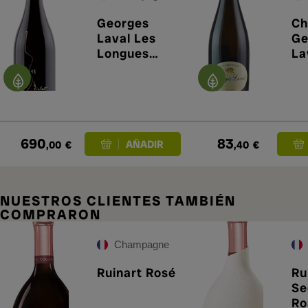
Georges
Ch
Laval Les
Ge
Longues
La
Violes 2013
Ga
Ex
690
83
,00
€
,40
€
NUESTROS CLIENTES TAMBIÉN
COMPRARON
Champagne
Ruinart Rosé
Ru
Se
Ro