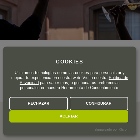
Año de fundación
2010
COOKIES
Gracias a un equipo de expertos y entusiastas en el producto
que selecciona lo mejor del mercado, acercamos los mejores
Utilizamos tecnologías como las cookies para personalizar y
vinos y destilados a los consumidores más exigentes.
mejorar tu experiencia en nuestra web. Visita nuestra
Política de
Privacidad
para saber más, o gestiona tus preferencias
personales en nuestra Herramienta de Consentimiento.
EL SELECCIONADOR A FONDO
RECHAZAR
CONFIGURAR
ACEPTAR
OPINION DE LOS CLIENTES
¡Impulsado por Klaro!