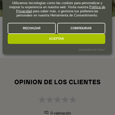
Utilizamos tecnologías como las cookies para personalizar y
mejorar tu experiencia en nuestra web. Visita nuestra
Política de
Privacidad
para saber más, o gestiona tus preferencias
personales en nuestra Herramienta de Consentimiento.
Fundado en 1986, este proyecto chileno es la apuesta de los
RECHAZAR
CONFIGURAR
hermanos Rafael y José Guilisasti por una vitivinicultura
sostenible, ecológica y biodinámica.
ACEPTAR
LA BODEGA A FONDO
¡Impulsado por Klaro!
OPINION DE LOS CLIENTES
0 valoración