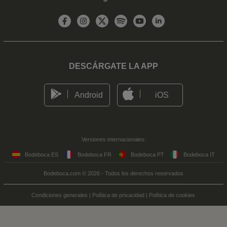
DESCÁRGATE LA APP
Android
iOS
Versiones internacionales:
Bodeboca ES
Bodeboca FR
Bodeboca PT
Bodeboca IT
Bodeboca.com © 2026 - Todos los derechos reservados
Condiciones generales
|
Política de privacidad
|
Política de cookies