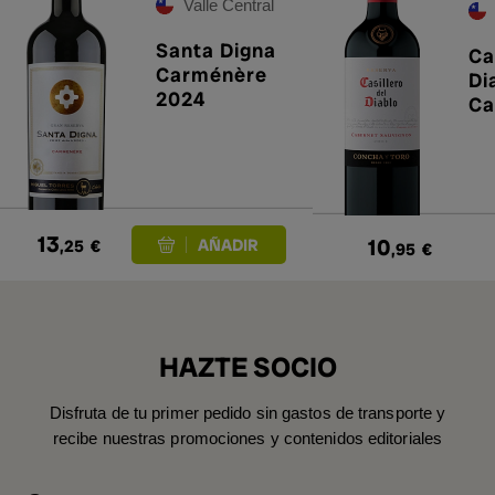
Valle Central
Santa Digna
Ca
Carménère
Di
2024
Ca
Sa
Re
13
10
,25
€
,95
€
HAZTE SOCIO
Disfruta de tu primer pedido sin gastos de transporte y
recibe nuestras promociones y contenidos editoriales