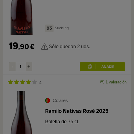
2025
1
93
Suckling
19
,
90
€
Sólo quedan 2 uds.
1
valoración
4
Colares
Ramilo Nativas Rosé 2025
Botella de 75 cl.