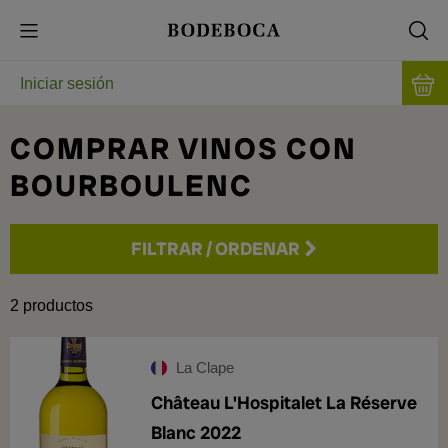
Iniciar sesión
COMPRAR VINOS CON
BOURBOULENC
FILTRAR
/
ORDENAR
Precio
2
productos
Añada
La Clape
Château L'Hospitalet La Réserve
2019
1
Blanc 2022