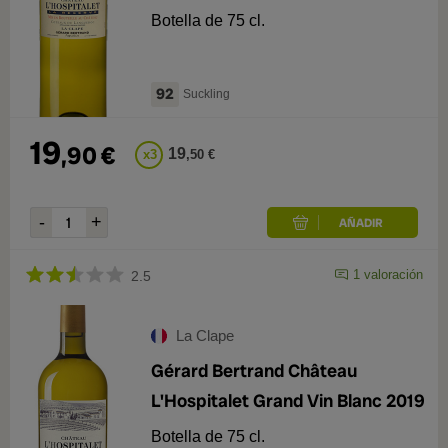
2022
1
Botella de 75 cl.
92
Suckling
19
,
90
€
19
x
3
,
50
€
1
valoración
2.5
La Clape
Gérard Bertrand Château
L'Hospitalet Grand Vin Blanc 2019
Botella de 75 cl.