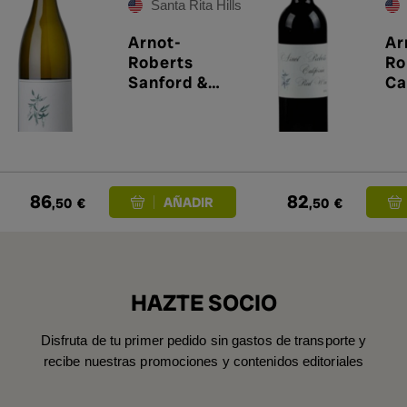
Santa Rita Hills
Arnot-
Ar
Roberts
Ro
Sanford &
Ca
Benedict
Wi
Vineyard
Chardonnay
2022
86
82
,50
€
,50
€
HAZTE SOCIO
Disfruta de tu primer pedido sin gastos de transporte y
recibe nuestras promociones y contenidos editoriales