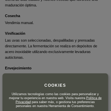
maduración óptima.
Cosecha
Vendimia manual.
Vinificación
Las uvas son seleccionadas, despalilladas y prensadas
directamente. La fermentación se realiza en depósitos de
acero inoxidable utilizando exclusivamente levaduras
autóctonas.
Envejecimiento
El vino envejece durante 10 meses en una combinación de
roble francés neutro (75%) y acero inoxidable (25%).
COOKIES
Utilizamos tecnologías como las cookies para personalizar y
mejorar tu experiencia en nuestra web. Visita nuestra
Política de
Privacidad
para saber más, o gestiona tus preferencias
personales en nuestra Herramienta de Consentimiento.