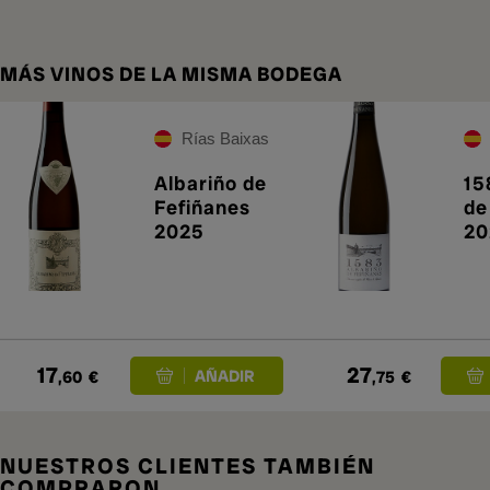
MÁS VINOS DE LA MISMA BODEGA
Rías Baixas
Albariño de
15
Fefiñanes
de
2025
20
17
27
,60
€
,75
€
NUESTROS CLIENTES TAMBIÉN
COMPRARON