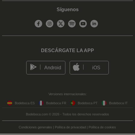
Síguenos
DESCÁRGATE LA APP
Android
iOS
Versiones internacionales:
Bodeboca ES
Bodeboca FR
Bodeboca PT
Bodeboca IT
Bodeboca.com © 2026 - Todos los derechos reservados
Condiciones generales
|
Política de privacidad
|
Política de cookies