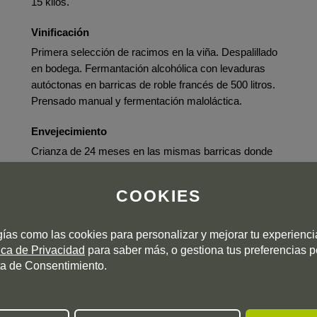
15 kilos.
Vinificación
Primera selección de racimos en la viña. Despalillado
en bodega. Fermantación alcohólica con levaduras
autóctonas en barricas de roble francés de 500 litros.
Prensado manual y fermentación maloláctica.
Envejecimiento
Crianza de 24 meses en las mismas barricas donde
fermenta el vino. Blend de dos barricas, una de ellas
con tostado para vinos tintos y otra con tostado
COOKIES
destinado a la elaboración de vinos blancos.
Embotellado
gías como las cookies para personalizar y mejorar tu experienc
Sin clarificar ni filtrar.
tica de Privacidad
para saber más, o gestiona tus preferencias 
a de Consentimiento.