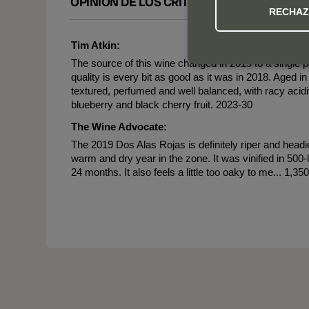
OPINIÓN DE LOS CRÍTICOS
RECHA
Tim Atkin:
The source of this wine changed in 2019 to a single p
quality is every bit as good as it was in 2018. Aged i
textured, perfumed and well balanced, with racy acidit
blueberry and black cherry fruit. 2023-30
The Wine Advocate:
The 2019 Dos Alas Rojas is definitely riper and headie
warm and dry year in the zone. It was vinified in 500-
24 months. It also feels a little too oaky to me... 1,3