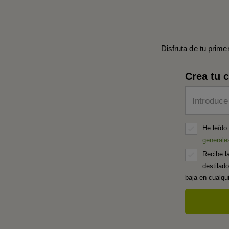
Disfruta de tu prime
Crea tu 
Introduce
He leído
generale
Recibe l
destilad
baja en cualq