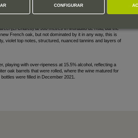
ZAR
CONFIGURAR
AC
arcel (El Charco) at 900 metres in Moradillo de Roa, but the
n new French oak, but not dominated by it in any way, this is
y, violet top notes, structured, nuanced tannins and layers of
r, playing with over-ripeness at 15.5% alcohol, reflecting a
liter oak barrels that were rolled, where the wine matured for
50 bottles were filled in December 2021.