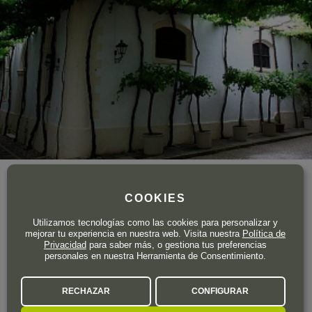
Año de fundación
1835
Superficie total de viñedo
900 ha.
COOKIES
Utilizamos tecnologías como las cookies para personalizar y
González Byass es seguramente el grupo bodeguero español
mejorar tu experiencia en nuestra web. Visita nuestra
Política de
más conocido en todo el mundo gracias a sus vinos de Jerez.
Privacidad
para saber más, o gestiona tus preferencias
Su historia comenzó cuando D. Manuel María González Ángel
personales en nuestra Herramienta de Consentimiento.
puso en marcha el negocio.
RECHAZAR
CONFIGURAR
LA BODEGA A FONDO