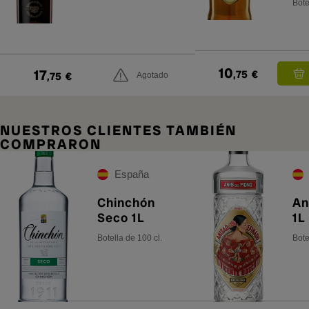
Bote
10
17
,75
€
,75
€
Agotado
NUESTROS CLIENTES TAMBIÉN
COMPRARON
España
Chinchón
An
Seco 1L
1L
Botella de 100 cl.
Bote