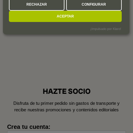
4 Via Giuseppe Verdi
RECHAZAR
CONFIGURAR
37029
San Pietro in Cariano
Italia
ACEPTAR
Año de fundación
1630
¡Impulsado por Klaro!
HAZTE SOCIO
Disfruta de tu primer pedido sin gastos de transporte y
recibe nuestras promociones y contenidos editoriales
Crea tu cuenta: