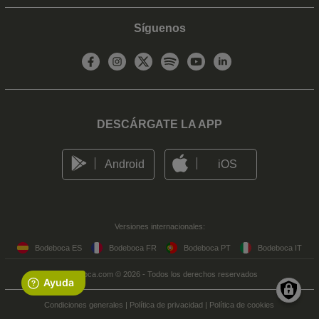
Síguenos
DESCÁRGATE LA APP
Android
iOS
Versiones internacionales:
Bodeboca ES
Bodeboca FR
Bodeboca PT
Bodeboca IT
Bodeboca.com © 2026 - Todos los derechos reservados
Condiciones generales
|
Política de privacidad
|
Política de cookies